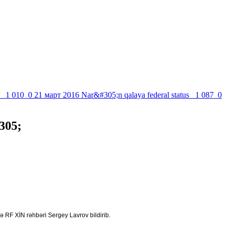
1 010
0
21 март 2016
Nar&#305;n qalaya federal status
1 087
0
305;
ə RF XİN rəhbəri Sergey Lavrov bildirib.