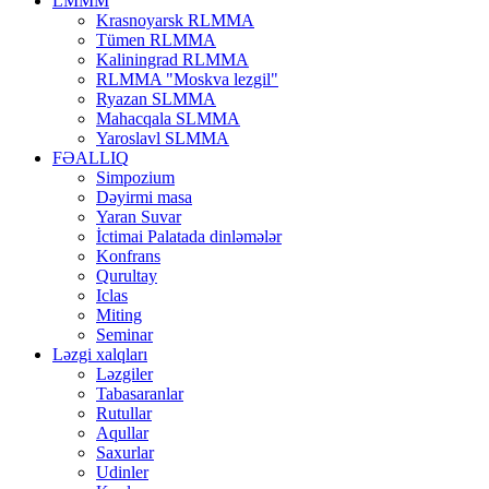
LMMM
Krasnoyarsk RLMMA
Tümen RLMMA
Kaliningrad RLMMA
RLMMA "Moskva lezgil"
Ryazan SLMMA
Mahacqala SLMMA
Yaroslavl SLMMA
FƏALLIQ
Simpozium
Dəyirmi masa
Yaran Suvar
İctimai Palatada dinləmələr
Konfrans
Qurultay
Iclas
Miting
Seminar
Ləzgi xalqları
Ləzgiler
Tabasaranlar
Rutullar
Aqullar
Saxurlar
Udinler