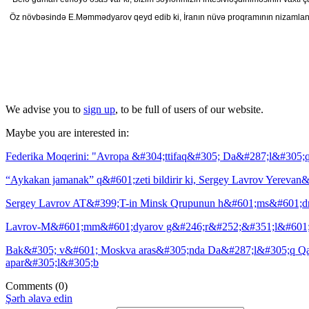
Öz növbəsində E.Məmmədyarov qeyd edib ki, İranın nüvə proqramının nizamlanma
We advise you to
sign up
, to be full of users of our website.
Maybe you are interested in:
Federika Moqerini: "Avropa &#304;ttifaq&#305; Da&#287;l&#305
“Aykakan jamanak” q&#601;zeti bildirir ki, Sergey Lavrov Yerev
Sergey Lavrov AT&#399;T-in Minsk Qrupunun h&#601;ms&#601;drl
Lavrov-M&#601;mm&#601;dyarov g&#246;r&#252;&#351;l&#601;rin
Bak&#305; v&#601; Moskva aras&#305;nda Da&#287;l&#305;q Qara
apar&#305;l&#305;b
Comments
(0)
Şərh əlavə edin