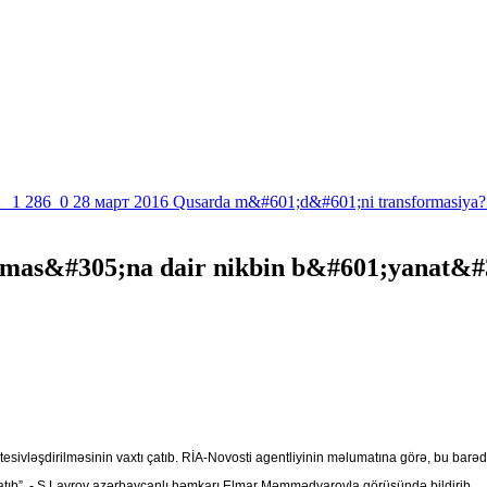
1 286
0
28 март 2016
Qusarda m&#601;d&#601;ni transformasiya?
mas&#305;na dair nikbin b&#601;yanat&#
ivləşdirilməsinin vaxtı çatıb. RİA-Novosti agentliyinin məlumatına görə, bu barəd
 çatıb”, - S.Lavrov azərbaycanlı həmkarı Elmar Məmmədyarovla görüşündə bildirib.