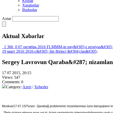
Krızlar
Xınaluglar
Buduglar
Axtar
Aktual Xəbərlər
1 366
0
07 октябрь 2016
FLMMM-in pay&#305;z sessiyas&#305;
19 март 2016
2016-c&#305; ilin Birinci &#304;clas&#305;
Sergey Lavrovun Qaraba&#287; nizamlan
17 07 2015, 20:15
Views: 547
Comments: 0
Category:
Azeri
/
Xeberler
Moskva/17.07.15/Turan
:
Qarabağ probleminin nizamlanması üzrə danışıqların intes
"Belə güman etməyə əsas var ki, bizim səylərimizin intesivləşdirilməsinin vaxtı