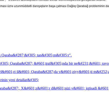
sı üzrə uzunmüddətli danışıqların başa çatması Dağlıq Qarabağ probleminin də hə
;q Qaraba&#287;&#305; tan&#305;m&#305;r".
an&#305; Qaraba&#287; &#601;traf&#305;nda bir ne&#231;&#601; ray
&#601;ri il&#601; Qaraba&#287;da v&#601;ziyy&#601;ti m&#252;z
in yeni detallar&#305;
ba&#287;, X&#601;z&#601;r d&#601;nizi v&#601; iqtisadi &#601;l