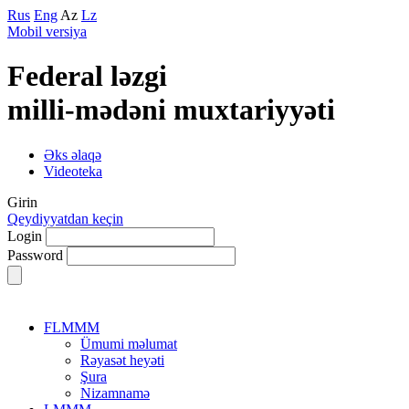
Rus
Eng
Az
Lz
Mobil versiya
Federal lәzgi
milli-mәdәni muxtariyyәti
Əks əlaqə
Videoteka
Girin
Qeydiyyatdan keçin
Login
Password
FLMMM
Ümumi məlumat
Rəyasət heyəti
Şura
Nizamnamə