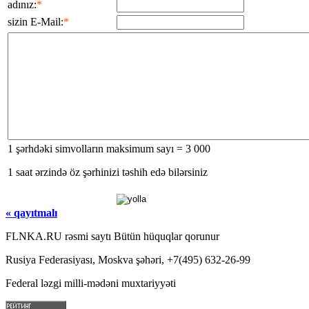
adınız:
*
sizin E-Mail:
*
1 şərhdəki simvolların maksimum sayı = 3 000
1 saat ərzində öz şərhinizi təshih edə bilərsiniz
« qayıtmalı
FLNKA.RU rəsmi saytı Bütün hüquqlar qorunur
Rusiya Federasiyası, Moskva şəhəri, +7(495) 632-26-99
Federal ləzgi milli-mədəni muxtariyyəti