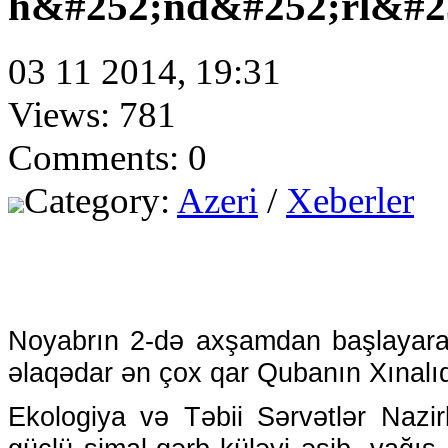
h&#252;nd&#252;rl&#25
03 11 2014, 19:31
Views: 781
Comments: 0
Category:
Azeri
/
Xeberler
Noyabrın 2-də axşamdan başlayara
əlaqədar ən çox qar Qubanın Xınalıq
Ekologiya və Təbii Sərvətlər Nazi