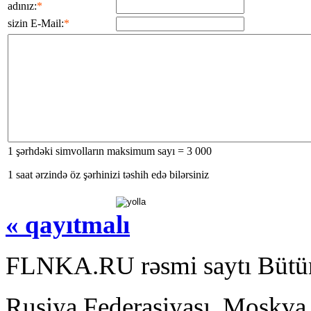
adınız:
*
sizin E-Mail:
*
1 şərhdəki simvolların maksimum sayı = 3 000
1 saat ərzində öz şərhinizi təshih edə bilərsiniz
« qayıtmalı
FLNKA.RU rəsmi saytı Bütün
Rusiya Federasiyası, Moskva