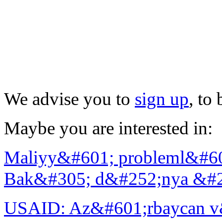
We advise you to
sign up
, to
Maybe you are interested in:
Maliyy&#601; probleml&#60
Bak&#305; d&#252;nya &#23
USAID: Az&#601;rbaycan v