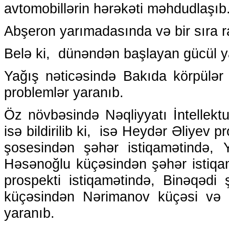
avtomobillərin hərəkəti məhdudlaşıb
Abşeron yarımadasında və bir sıra r
Belə ki, dünəndən başlayan gücül yağ
Yağış nəticəsində Bakıda körpülər 
problemlər yaranıb.
Öz növbəsində Nəqliyyatı İntellekt
isə bildirilib ki, isə Heydər Əliyev
şosesindən şəhər istiqamətində, Y
Həsənoğlu küçəsindən şəhər istiqa
prospekti istiqamətində, Binəqədi 
küçəsindən Nərimanov küçəsi və Z
yaranıb.