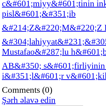
c&#601;miyy&#601;tinin ink
pisl&#601;&#351;ib
&#214;Z&#220;M&#220;Z
&#304;lahiyyat&#231;&#30
Mustafao&#287;lu h&#601;bs
AB&#350; s&#601;firliyini
i&#351;l&#601;r v&#601;kil
Comments
(0)
Şərh əlavə edin