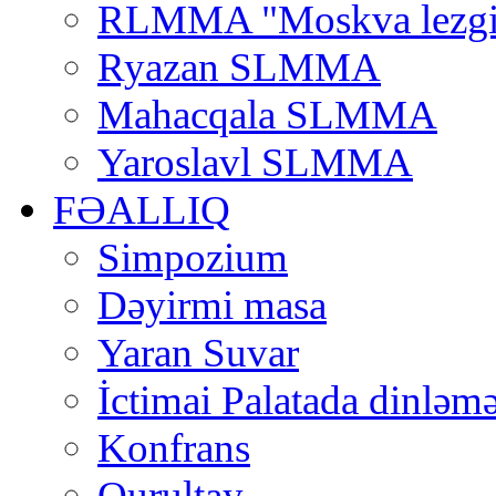
RLMMA "Moskva lezgi
Ryazan SLMMA
Mahacqala SLMMA
Yaroslavl SLMMA
FƏALLIQ
Simpozium
Dəyirmi masa
Yaran Suvar
İctimai Palatada dinləmə
Konfrans
Qurultay