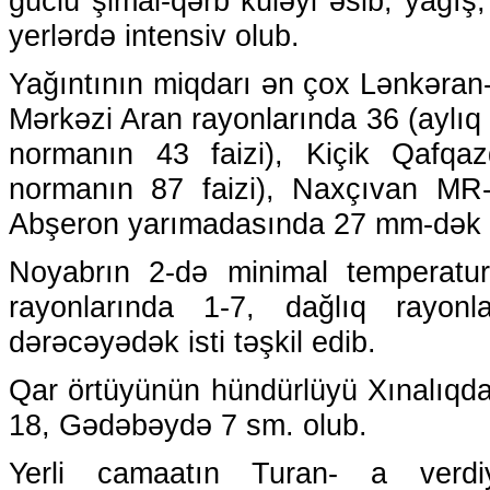
güclü şimal-qərb küləyi əsib, yağış
yerlərdə intensiv olub.
Yağıntının miqdarı ən çox Lənkəran-
Mərkəzi Aran rayonlarında 36 (aylıq
normanın 43 faizi), Kiçik Qafq
normanın 87 faizi), Naxçıvan MR-
Abşeron yarımadasında 27 mm-dək (ay
Noyabrın 2-də minimal temperatu
rayonlarında 1-7, dağlıq rayo
dərəcəyədək isti təşkil edib.
Qar örtüyünün hündürlüyü Xınalıqd
18, Gədəbəydə 7 sm. olub.
Yerli camaatın Turan- a verdi