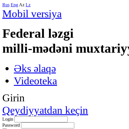
Rus
Eng
Az
Lz
Mobil versiya
Federal lәzgi
milli-mәdәni muxtariy
Əks əlaqə
Videoteka
Girin
Qeydiyyatdan keçin
Login
Password