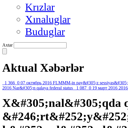
Krızlar
Xınaluglar
Buduglar
Axtar
Aktual Xəbərlər
1 366
0
07 октябрь 2016
FLMMM-in pay&#305;z sessiyas&#305;
2016
Nar&#305;n qalaya federal status
1 087
0
19 март 2016
2016
X&#305;nal&#305;qda 
&#246;rt&#252;y&#252