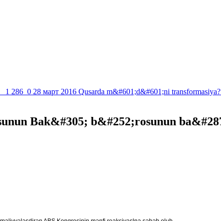
1 286
0
28 март 2016
Qusarda m&#601;d&#601;ni transformasiya?
sunun Bak&#305; b&#252;rosunun ba&#28
 maliyyələşdirən ABŞ Konqresinin mənfi reaksiyaslna səbəb olub.