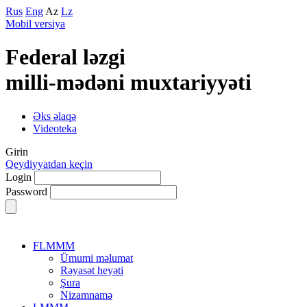
Rus
Eng
Az
Lz
Mobil versiya
Federal lәzgi
milli-mәdәni muxtariyyәti
Əks əlaqə
Videoteka
Girin
Qeydiyyatdan keçin
Login
Password
FLMMM
Ümumi məlumat
Rəyasət heyəti
Şura
Nizamnamə