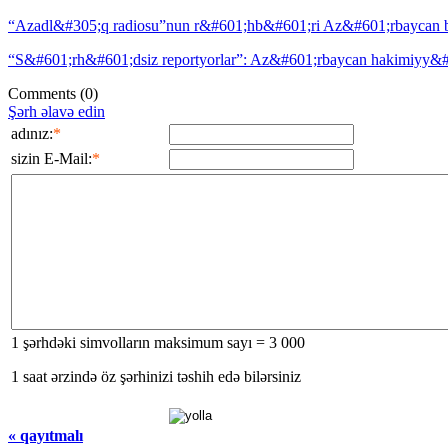
“Azadl&#305;q radiosu”nun r&#601;hb&#601;ri Az&#601;rbaycan 
“S&#601;rh&#601;dsiz reportyorlar”: Az&#601;rbaycan hakimiyy&
Comments
(0)
Şərh əlavə edin
adınız:
*
sizin E-Mail:
*
1 şərhdəki simvolların maksimum sayı = 3 000
1 saat ərzində öz şərhinizi təshih edə bilərsiniz
« qayıtmalı