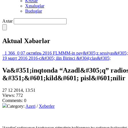
Krızlar
Xınaluglar
Buduglar
Axtar
Aktual Xəbərlər
1 366
0
07 октябрь 2016
FLMMM-in pay&#305;z sessiyas&#305;
19 март 2016
2016-c&#305; ilin Birinci &#304;clas&#305;
Va&#351;inqtonda “Azadl&#305;q” radio
&#351;&#601;kild&#601; pisl&#601;nilir
27 12 2014, 13:51
Views: 772
Comments: 0
Category:
Azeri
/
Xeberler
"Azadlıq” radiosunun Azərbaycan xidmətinin bağlanması bu radionun fəaliyyətini