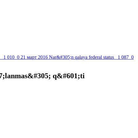
1 010
0
21 март 2016
Nar&#305;n qalaya federal status
1 087
0
7;lanmas&#305; q&#601;ti