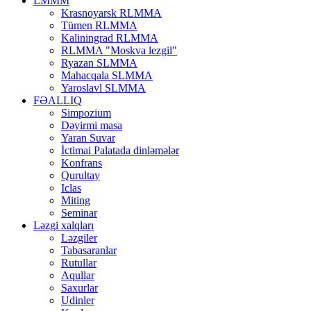
LMMM
Krasnoyarsk RLMMA
Tümen RLMMA
Kaliningrad RLMMA
RLMMA "Moskva lezgil"
Ryazan SLMMA
Mahacqala SLMMA
Yaroslavl SLMMA
FƏALLIQ
Simpozium
Dəyirmi masa
Yaran Suvar
İctimai Palatada dinləmələr
Konfrans
Qurultay
Iclas
Miting
Seminar
Ləzgi xalqları
Ləzgiler
Tabasaranlar
Rutullar
Aqullar
Saxurlar
Udinler