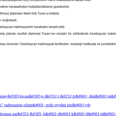
nin hərəkətindən hiddətləndiklərini gizlətmirlər.
inoys ştatından Mark Kirk Turan-a bildirib.
o vurğulayıb.
rbaycan hakimiyyəinin hərəkətini tənqid edib.
iş yüksək vəzifəli diplomat Turan-nın müxbiri ilə söhbətində Azərbaycan hakim
baş verənləri "Azərbaycan hakimiyyəti tərəfindən müstəqil mətbuata və jurnalistlərə 
smay&#305;lovan&#305;n i&#351;i &#252;zr&#601; dinl&#601;m&#
radiosunun ofisin&#601; polis reydini pisl&#601;yib
diosuna qar&#351;&#305; h&#601;r&#601;k&#601;tl&#601;rd&#601;