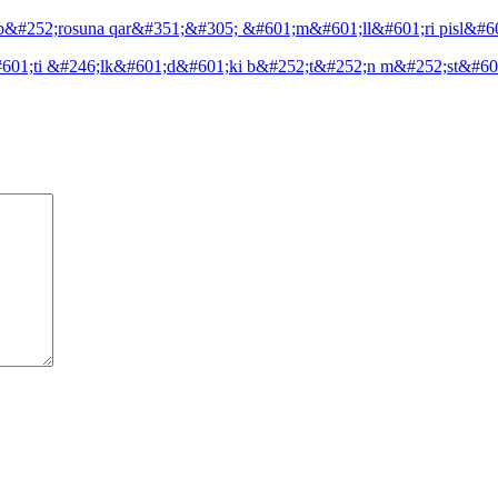
b&#252;rosuna qar&#351;&#305; &#601;m&#601;ll&#601;ri pisl&#6
#601;ti &#246;lk&#601;d&#601;ki b&#252;t&#252;n m&#252;st&#601;