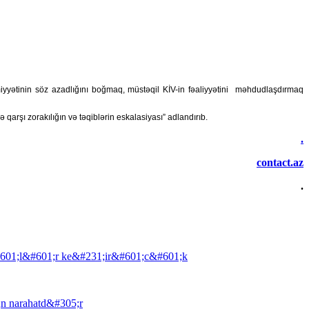
iyyətinin söz azadlığını boğmaq, müstəqil KİV-in fəaliyyətini məhdudlaşdırmaq
qarşı zorakılığın və təqiblərin eskalasiyası” adlandırıb.
.
contact.az
.
601;l&#601;r ke&#231;ir&#601;c&#601;k
n narahatd&#305;r