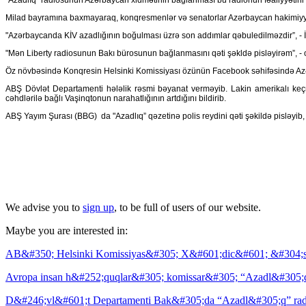
Milad bayramına baxmayaraq, konqresmenlər və senatorlar Azərbaycan hakimiyyəti
"Azərbaycanda KİV azadlığının boğulması üzrə son addımlar qəbuledilməzdir”, - İll
"Mən Liberty radiosunun Bakı bürosunun bağlanmasını qəti şəkldə pisləyirəm”, - 
Öz növbəsində Konqresin Helsinki Komissiyası özünün Facebook səhifəsində Azə
ABŞ Dövlət Departamenti hələlik rəsmi bəyanat verməyib. Lakin amerikalı keçm
cəhdlərilə bağlı Vaşinqtonun narahatlığının artdığını bildirib.
ABŞ Yayım Şurası (BBG) da "Azadlıq” qəzetinə polis reydini qəti şəkildə pisləyib, 
We advise you to
sign up
, to be full of users of our website.
Maybe you are interested in:
AB&#350; Helsinki Komissiyas&#305; X&#601;dic&#601; &#304;
Avropa insan h&#252;quqlar&#305; komissar&#305; “Azadl&#305;q” 
D&#246;vl&#601;t Departamenti Bak&#305;da “Azadl&#305;q” ra