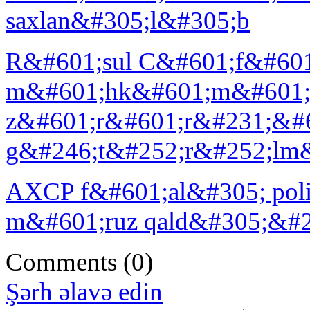
saxlan&#305;l&#305;b
R&#601;sul C&#601;f&#601
m&#601;hk&#601;m&#601;
z&#601;r&#601;r&#231;&#60
g&#246;t&#252;r&#252;lm&#
AXCP f&#601;al&#305; poli
m&#601;ruz qald&#305;&#28
Comments
(0)
Şərh əlavə edin