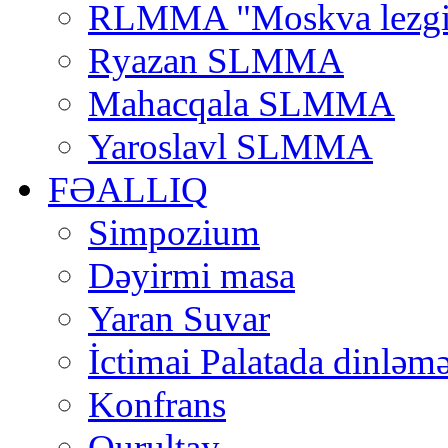
RLMMA "Moskva lezgi
Ryazan SLMMA
Mahacqala SLMMA
Yaroslavl SLMMA
FƏALLIQ
Simpozium
Dəyirmi masa
Yaran Suvar
İctimai Palatada dinləmə
Konfrans
Qurultay