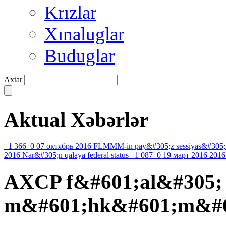
Krızlar
Xınaluglar
Buduglar
Axtar
Aktual Xəbərlər
1 366
0
07 октябрь 2016
FLMMM-in pay&#305;z sessiyas&#305;
2016
Nar&#305;n qalaya federal status
1 087
0
19 март 2016
2016
AXCP f&#601;al&#305;
m&#601;hk&#601;m&#60