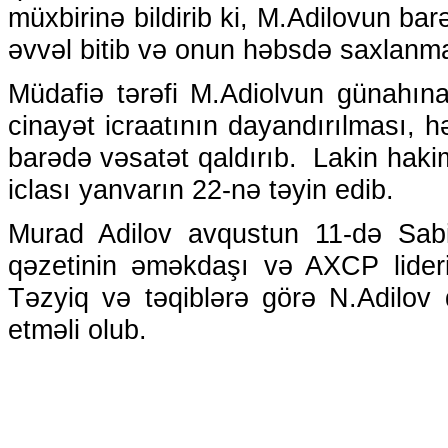
müxbirinə bildirib ki, M.Adilovun ba
əvvəl bitib və onun həbsdə saxlanm
Müdafiə tərəfi M.Adiolvun günahın
cinayət icraatının dayandırılması, hə
barədə vəsatət qaldırıb. Lakin haki
iclası yanvarın 22-nə təyin edib.
Murad Adilov avqustun 11-də Sab
qəzetinin əməkdaşı və AXCP liderin
Təzyiq və təqiblərə görə N.Adilov
etməli olub.