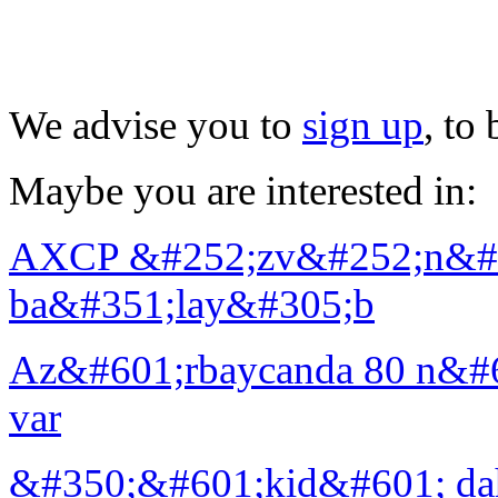
We advise you to
sign up
, to
Maybe you are interested in:
AXCP &#252;zv&#252;n&#
ba&#351;lay&#305;b
Az&#601;rbaycanda 80 n&#6
var
&#350;&#601;kid&#601; da