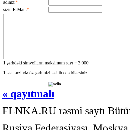
adınız:
*
sizin E-Mail:
*
1 şərhdəki simvolların maksimum sayı = 3 000
1 saat ərzində öz şərhinizi təshih edə bilərsiniz
« qayıtmalı
FLNKA.RU rəsmi saytı Bütün
Rusiya Federasiyası, Moskva