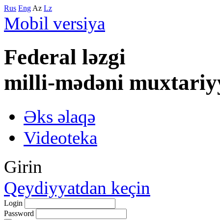
Rus
Eng
Az
Lz
Mobil versiya
Federal lәzgi
milli-mәdәni muxtariy
Əks əlaqə
Videoteka
Girin
Qeydiyyatdan keçin
Login
Password