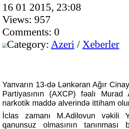
16 01 2015, 23:08
Views: 957
Comments: 0
Category:
Azeri
/
Xeberler
Yanvarın 13-də Lənkəran Ağır Cina
Partiyasının (AXCP) fəalı Murad Ad
narkotik maddə alverində ittiham olu
İclas zamanı M.Adilovun vəkili 
qanunsuz olmasının tanınması b