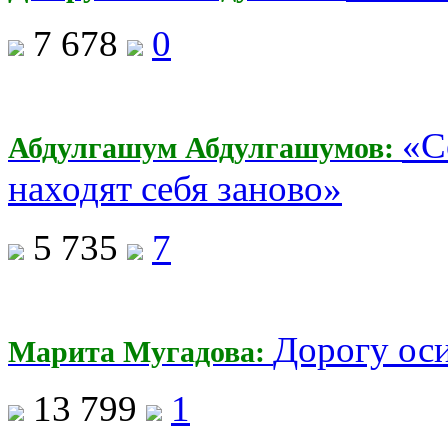
7 678
0
«С
Абдулгашум Абдулгашумов:
находят себя заново»
5 735
7
Дорогу ос
Марита Мугадова:
13 799
1