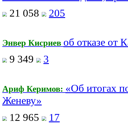
21 058
205
об отказе от 
Энвер Кисриев
9 349
3
«Об итогах п
Ариф Керимов:
Женеву»
12 965
17