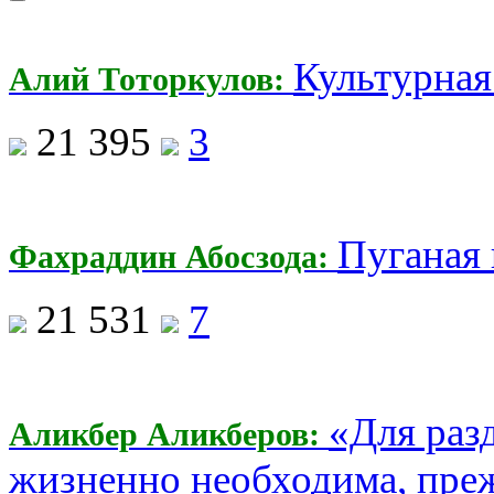
Культурная
Алий Тоторкулов:
21 395
3
Пуганая 
Фахраддин Абосзода:
21 531
7
«Для раз
Аликбер Аликберов:
жизненно необходима, преж