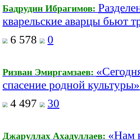
Разделе
Бадрудин Ибрагимов:
кварельские аварцы бьют т
6 578
0
«Сегодн
Ризван Эмиргамзаев:
спасение родной культуры»
4 497
30
«Нам в
Джаруллах Ахадуллаев: