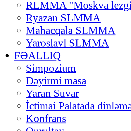
RLMMA "Moskva lezgi
Ryazan SLMMA
Mahacqala SLMMA
Yaroslavl SLMMA
FƏALLIQ
Simpozium
Dəyirmi masa
Yaran Suvar
İctimai Palatada dinləmə
Konfrans
Qurultay