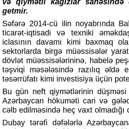
və qiymətli kağızlar sahəsind
getmir.
Səfərə 2014-cü ilin noyabrında B
ticarət-iqtisadi və texniki əməkd
iclasının davamı kimi baxmaq olar.
sektorlarda birgə müəssisələr yara
dövlət müəssisələrininə, habelə peşə
təşviqi məsələsində razılıq əldə 
təsərrüfatı kimi investisiya üçün poten
Bu gün neft qiymətlərinin düşməsi 
Azərbaycan hökuməti cari və gələcə
cəlb edilməsində heç vaxt olmadığı 
Dubay tərəfi dəfələrlə Azərbaycan