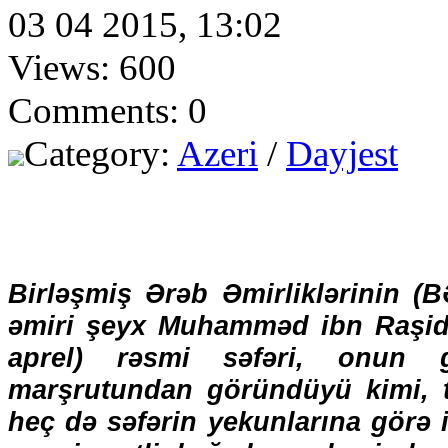
03 04 2015, 13:02
Views: 600
Comments: 0
Category:
Azeri
/
Dayjest
Birləşmiş Ərəb Əmirliklərinin (B
əmiri şeyx Muhamməd ibn Raşid
aprel) rəsmi səfəri, onun g
marşrutundan göründüyü kimi, tə
heç də səfərin yekunlarına görə 