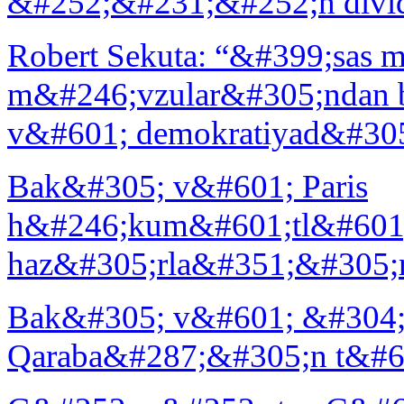
&#252;&#231;&#252;n divid
Robert Sekuta: “&#399;sas
m&#246;vzular&#305;ndan bi
v&#601; demokratiyad&#305
Bak&#305; v&#601; Paris
h&#246;kum&#601;tl&#601;r
haz&#305;rla&#351;&#305;
Bak&#305; v&#601; &#304;
Qaraba&#287;&#305;n t&#60