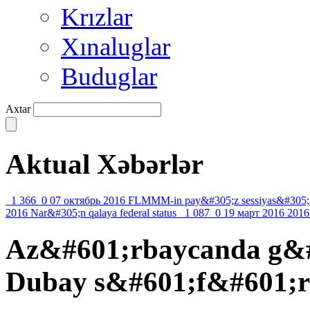
Krızlar
Xınaluglar
Buduglar
Axtar
Aktual Xəbərlər
1 366
0
07 октябрь 2016
FLMMM-in pay&#305;z sessiyas&#305;
2016
Nar&#305;n qalaya federal status
1 087
0
19 март 2016
2016
Az&#601;rbaycanda g&#
Dubay s&#601;f&#601;r