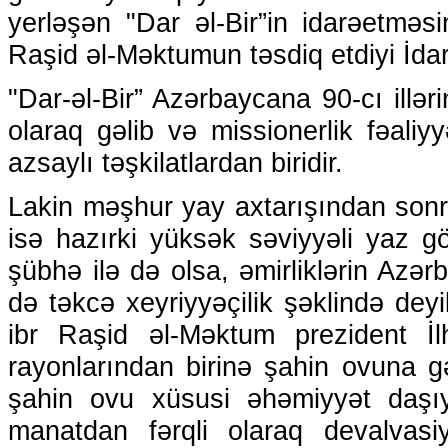
yerləşən "Dar əl-Bir”in idarəetməs
Raşid əl-Məktumun təsdiq etdiyi İdar
"Dar-əl-Bir” Azərbaycana 90-cı illər
olaraq gəlib və missionerlik fəali
azsaylı təşkilatlardan biridir.
Lakin məşhur yay axtarışından sonr
isə hazırki yüksək səviyyəli yaz g
şübhə ilə də olsa, əmirliklərin Azər
də təkcə xeyriyyəçilik şəklində de
ibr Raşid əl-Məktum prezident İ
rayonlarından birinə şahin ovuna g
şahin ovu xüsusi əhəmiyyət daşıy
manatdan fərqli olaraq devalvas