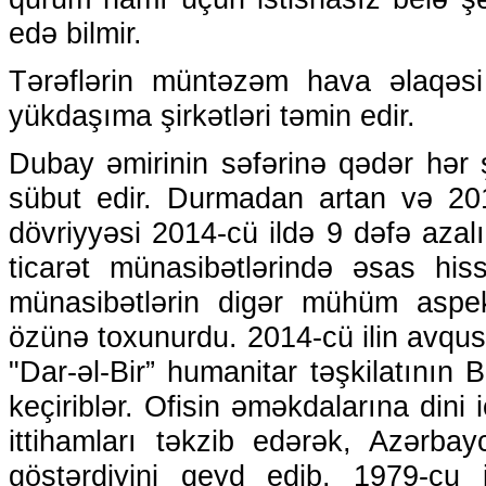
edə bilmir.
Tərəflərin müntəzəm hava əlaqəsi 
yükdaşıma şirkətləri təmin edir.
Dubay əmirinin səfərinə qədər hər ş
sübut edir. Durmadan artan və 2013
dövriyyəsi 2014-cü ildə 9 dəfə aza
ticarət münasibətlərində əsas his
münasibətlərin digər mühüm asp
özünə toxunurdu. 2014-cü ilin avqu
"Dar-əl-Bir” humanitar təşkilatının B
keçiriblər. Ofisin əməkdalarına dini i
ittihamları təkzib edərək, Azərbay
göstərdiyini qeyd edib. 1979-cu 