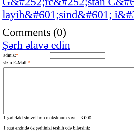
G&#252;rc&#252;stan C&#6
layih&#601;sind&#601; i&#
Comments
(0)
Şərh əlavə edin
adınız:
*
sizin E-Mail:
*
1 şərhdəki simvolların maksimum sayı = 3 000
1 saat ərzində öz şərhinizi təshih edə bilərsiniz