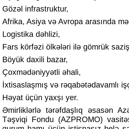
Gözəl infrastruktur,
Afrika, Asiya və Avropa arasında m
Logistika dəhlizi,
Fars körfəzi ölkələri ilə gömrük saziş
Böyük daxili bazar,
Çoxmədəniyyətli əhali,
İxtisaslaşmış və rəqabətədavamlı iş
Həyat üçün yaxşı yer.
Əmirliklərlə tərəfdaşlıq əsasən Az
Təşviqi Fondu (AZPROMO) vasitəsil
qurum hamı üçün istisnasız belə şər