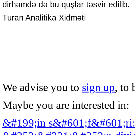
dirhəmdə də bu quşlar təsvir edilib.
Turan Analitika Xidməti
We advise you to
sign up
, to
Maybe you are interested in:
&#199;in s&#601;f&#601;ri