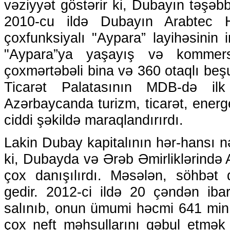
vəziyyət göstərir ki, Dubayın təşəbb
2010-cu ildə Dubayın Arabtec Ho
çoxfunksiyalı "Aypara” layihəsinin 
"Aypara”ya yaşayış və kommer
çoxmərtəbəli bina və 360 otaqlı beşu
Ticarət Palatasının MDB-də ilk 
Azərbaycanda turizm, ticarət, energ
ciddi şəkildə maraqlandırırdı.
Lakin Dubay kapitalının hər-hansı n
ki, Dubayda və Ərəb Əmirliklərində
çox danışılırdı. Məsələn, söhbət
gedir. 2012-ci ildə 20 çəndən i
salınıb, onun ümumi həcmi 641 min k
çox neft məhsullarını qəbul etmək 