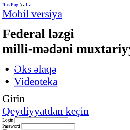
Rus
Eng
Az
Lz
Mobil versiya
Federal lәzgi
milli-mәdәni muxtariy
Əks əlaqə
Videoteka
Girin
Qeydiyyatdan keçin
Login
Password