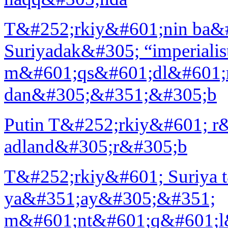
T&#252;rkiy&#601;nin ba&#
Suriyadak&#305; “imperialis
m&#601;qs&#601;dl&#601;
dan&#305;&#351;&#305;b
Putin T&#252;rkiy&#601; r&
adland&#305;r&#305;b
T&#252;rkiy&#601; Suriya 
ya&#351;ay&#305;&#351;
m&#601;nt&#601;q&#601;l