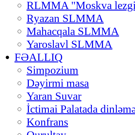
RLMMA "Moskva lezgi
Ryazan SLMMA
Mahacqala SLMMA
Yaroslavl SLMMA
FƏALLIQ
Simpozium
Dəyirmi masa
Yaran Suvar
İctimai Palatada dinləmə
Konfrans
Qurultay