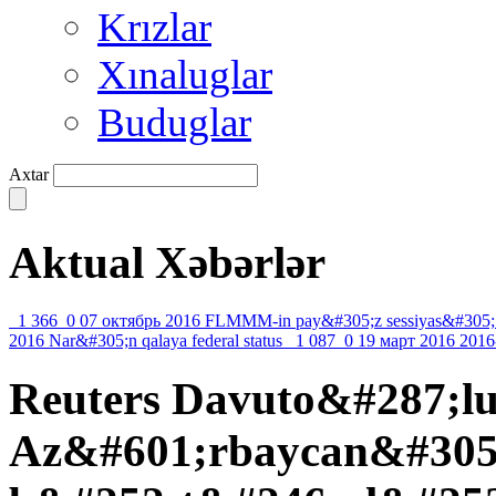
Krızlar
Xınaluglar
Buduglar
Axtar
Aktual Xəbərlər
1 366
0
07 октябрь 2016
FLMMM-in pay&#305;z sessiyas&#305;
2016
Nar&#305;n qalaya federal status
1 087
0
19 март 2016
2016
Reuters Davuto&#287;lu
Az&#601;rbaycan&#305;