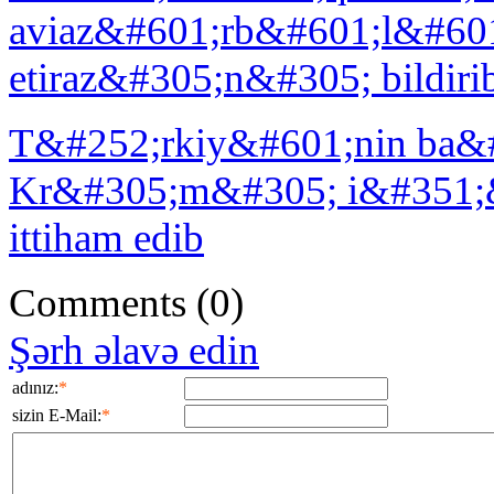
aviaz&#601;rb&#601;l&#601
etiraz&#305;n&#305; bildiri
T&#252;rkiy&#601;nin ba&#
Kr&#305;m&#305; i&#351;
ittiham edib
Comments
(0)
Şərh əlavə edin
adınız:
*
sizin E-Mail:
*