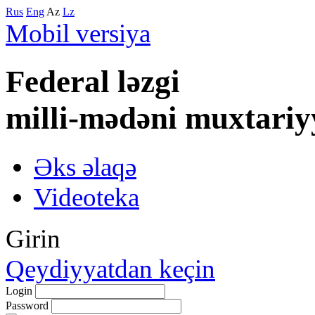
Rus
Eng
Az
Lz
Mobil versiya
Federal lәzgi
milli-mәdәni muxtariy
Əks əlaqə
Videoteka
Girin
Qeydiyyatdan keçin
Login
Password