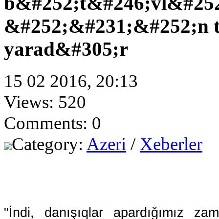
b&#252;t&#246;vl&#25
&#252;&#231;&#252;n 
yarad&#305;r
15 02 2016, 20:13
Views: 520
Comments: 0
Category:
Azeri
/
Xeberler
"İndi, danışıqlar apardığımız 