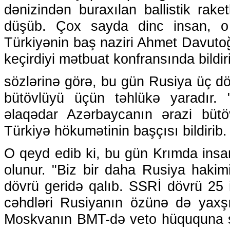
dənizindən buraxılan ballistik rak
düşüb. Çox sayda dinc insan, o
Türkiyənin baş naziri Ahmet Davuto
keçirdiyi mətbuat konfransında bildir
sözlərinə görə, bu gün Rusiya üç dö
bütövlüyü üçün təhlükə yaradır. 
əlaqədar Azərbaycanın ərazi bütö
Türkiyə hökumətinin başçısı bildirib.
O qeyd edib ki, bu gün Krımda insa
olunur. "Biz bir daha Rusiya hakimi
dövrü geridə qalıb. SSRİ dövrü 25 
cəhdləri Rusiyanın özünə də yaxş
Moskvanın BMT-də veto hüququna sö