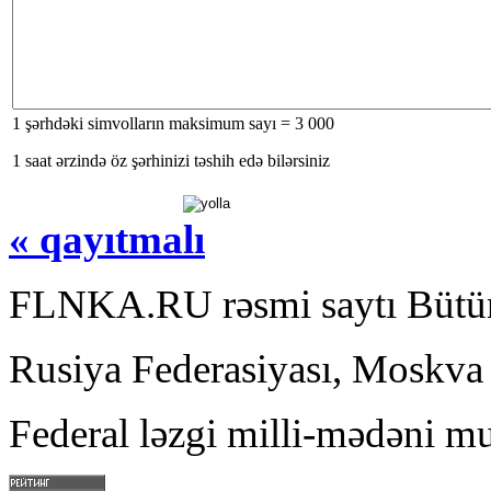
1 şərhdəki simvolların maksimum sayı = 3 000
1 saat ərzində öz şərhinizi təshih edə bilərsiniz
« qayıtmalı
FLNKA.RU rəsmi saytı Bütün
Rusiya Federasiyası, Moskva
Federal ləzgi milli-mədəni mu