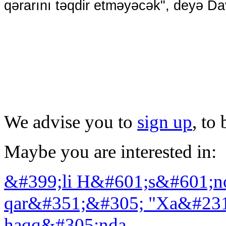
qərarını təqdir etməyəcək", deyə Dav
We advise you to
sign up
, to
Maybe you are interested in:
&#399;li H&#601;s&#601;n
qar&#351;&#305; "Xa&#23
haqq&#305;nda