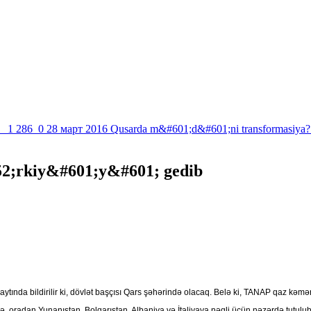
1 286
0
28 март 2016
Qusarda m&#601;d&#601;ni transformasiya?
52;rkiy&#601;y&#601; gedib
aytında bildirilir ki, dövlət başçısı Qars şəhərində olacaq. Belə ki, TANAP qaz kəm
ə, oradan Yunanıstan, Bolqarıstan, Albaniya və İtaliyaya nəqli üçün nəzərdə tutulub