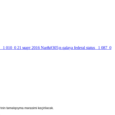
1 010
0
21 март 2016
Nar&#305;n qalaya federal status
1 087
0
ərinin təməlqoyma mərasimi keçiriləcək.
.