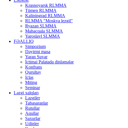
LMMM
Krasnoyarsk RLMMA
Tümen RLMMA
Kaliningrad RLMMA
RLMMA "Moskva lezgil"
Ryazan SLMMA
Mahacqala SLMMA
Yaroslavl SLMMA
FƏALLIQ
Simpozium
Dəyirmi masa
Yaran Suvar
İctimai Palatada dinləmələr
Konfrans
Qurultay
Iclas
Miting
Seminar
Ləzgi xalqları
Ləzgiler
Tabasaranlar
Rutullar
Aqullar
Saxurlar
Udinler