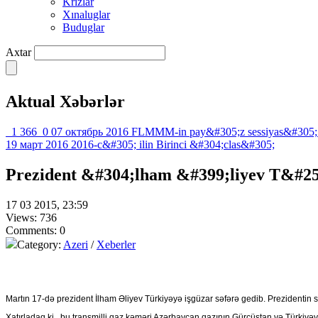
Krızlar
Xınaluglar
Buduglar
Axtar
Aktual Xəbərlər
1 366
0
07 октябрь 2016
FLMMM-in pay&#305;z sessiyas&#305;
19 март 2016
2016-c&#305; ilin Birinci &#304;clas&#305;
Prezident &#304;lham &#399;liyev T&#2
17 03 2015, 23:59
Views: 736
Comments: 0
Category:
Azeri
/
Xeberler
Martın 17-də prezident İlham Əliyev Türkiyəyə işgüzar səfərə gedib. Prezidentin s
Xatırladaq ki, bu transmilli qaz kəməri Azərbaycan qazının Gürcüstan və Türkiyəy