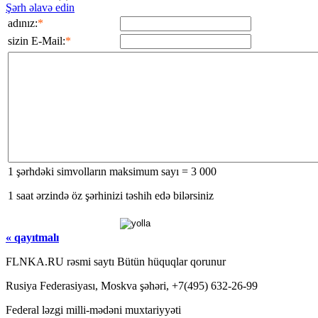
Şərh əlavə edin
adınız:
*
sizin E-Mail:
*
1 şərhdəki simvolların maksimum sayı = 3 000
1 saat ərzində öz şərhinizi təshih edə bilərsiniz
« qayıtmalı
FLNKA.RU rəsmi saytı Bütün hüquqlar qorunur
Rusiya Federasiyası, Moskva şəhəri, +7(495) 632-26-99
Federal ləzgi milli-mədəni muxtariyyəti