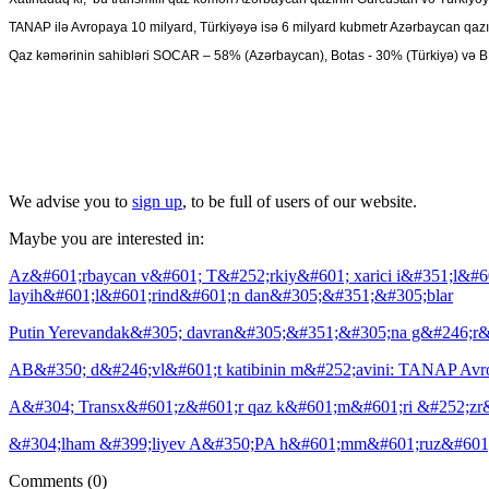
TANAP ilə Avropaya 10 milyard, Türkiyəyə isə 6 milyard kubmetr Azərbaycan qazının 
Qaz kəmərinin sahibləri SOCAR – 58% (Azərbaycan), Botas - 30% (Türkiyə) və B
We advise you to
sign up
, to be full of users of our website.
Maybe you are interested in:
Az&#601;rbaycan v&#601; T&#252;rkiy&#601; xarici i&#351;l&#6
layih&#601;l&#601;rind&#601;n dan&#305;&#351;&#305;blar
Putin Yerevandak&#305; davran&#305;&#351;&#305;na g&#246;r&#
AB&#350; d&#246;vl&#601;t katibinin m&#252;avini: TANAP Av
A&#304; Transx&#601;z&#601;r qaz k&#601;m&#601;ri &#252;zr&
&#304;lham &#399;liyev A&#350;PA h&#601;mm&#601;ruz&#601;&#2
Comments
(0)