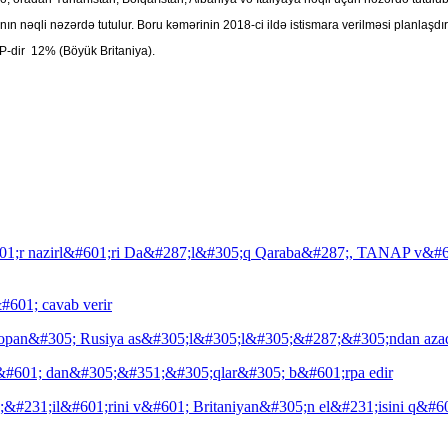
nəqli nəzərdə tutulur. Boru kəmərinin 2018-ci ildə istismara verilməsi planlaşdırılı
P-dir 12% (Böyük Britaniya).
01;r nazirl&#601;ri Da&#287;l&#305;q Qaraba&#287;, TANAP v&#60
601; cavab verir
ropan&#305; Rusiya as&#305;l&#305;l&#305;&#287;&#305;ndan az
#601; dan&#305;&#351;&#305;qlar&#305; b&#601;rpa edir
31;il&#601;rini v&#601; Britaniyan&#305;n el&#231;isini q&#60