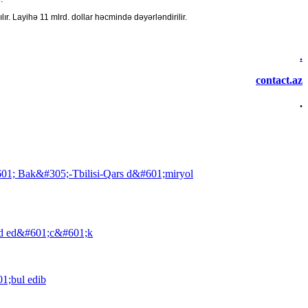
r. Layihə 11 mlrd. dollar həcmində dəyərləndirilir.
.
contact.az
.
1; Bak&#305;-Tbilisi-Qars d&#601;miryol
ad ed&#601;c&#601;k
1;bul edib