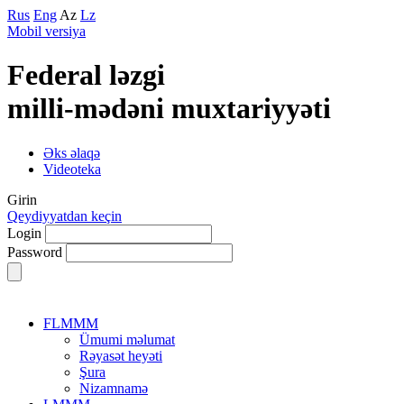
Rus
Eng
Az
Lz
Mobil versiya
Federal lәzgi
milli-mәdәni muxtariyyәti
Əks əlaqə
Videoteka
Girin
Qeydiyyatdan keçin
Login
Password
FLMMM
Ümumi məlumat
Rəyasət heyəti
Şura
Nizamnamə