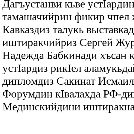
Дагъустанви кьве устIарди
тамашачийрин фикир чпел 
Кавказдиз талукь выставка
иштиракчийриз Сергей Жур
Надежда Бабкинади хъсан к
устIардиз рикIел аламукьда
дипломдиз Сакинат Исмаил
Форумдин кIвалахда РФ-ди
Мединскийдини иштиракна