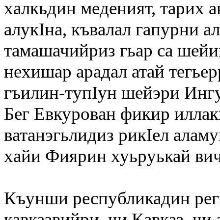
халкьдин меденият, тарих 
алукIна, къвалал гапурни а
тамашачийриз гьар са шейин
нехишар арадал атай тегьер
гъилин-тупIун шейэри Инг
Бег Евкурован фикир иллак
ватанэгьлидиз рикIел аламу
хайи Фиярин хуьруькай вич
Къунши республикадин регь
кавказвийри, чи Кавказ, чи 