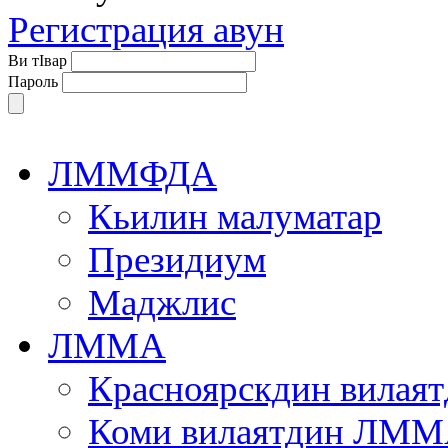
Регистрация авун
Ви тIвар
Пароль
ЛММФДА
Кьилин малуматар
Президиум
Маджлис
ЛММА
Красноярскдин вила
Коми вилаятдин ЛМ