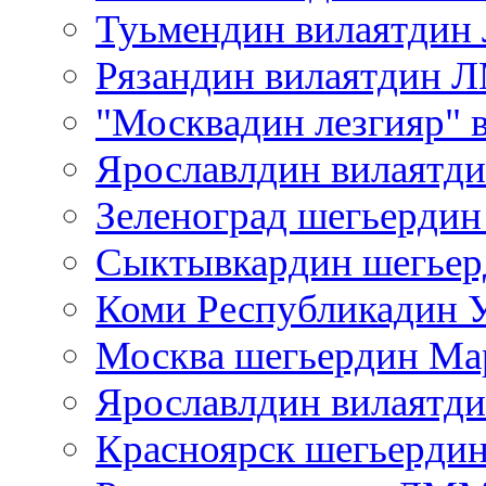
Туьмендин вилаятди
Рязандин вилаятдин
"Москвадин лезгияр"
Ярославлдин вилаят
Зеленоград шегьерд
Сыктывкардин шегь
Коми Республикадин 
Москва шегьердин Ма
Ярославлдин вилаятд
Красноярск шегьерд