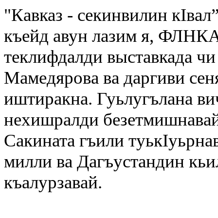
"Кавказ - секинвилин кIвал
къейд авун лазим я, ФЛНКА
теклифдалди выставкада чи
Мамедярова ва даргиви сен
иштиракна. Гуьлугълана ви
нехишралди безетмишнавай к
Сакината гъили туькIуьрна
милли ва Дагъустандин кьи
къалурзавай.