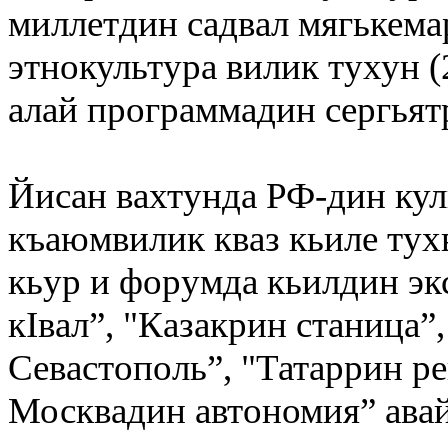
миллетдин садвал мягькема
этнокультура вилик тухун (
алай программадин сергьят
Йисан вахтунда РФ-дин ку
къаюмвилик кваз кьиле тух
кьур и форумда кьилдин эк
кIвал”, "Казакрин станица”
Севастополь”, "Татаррин р
Москвадин автономия” ава