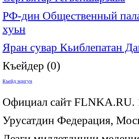
РФ-дин Общественный палат
хуьн
Яран сувар Кьиблепатан Да
Къейдер
(0)
Къейд эцигун
Официал сайт FLNKA.RU. 1
Урусатдин Федерация, Моск
Лезги миллетдинни медени