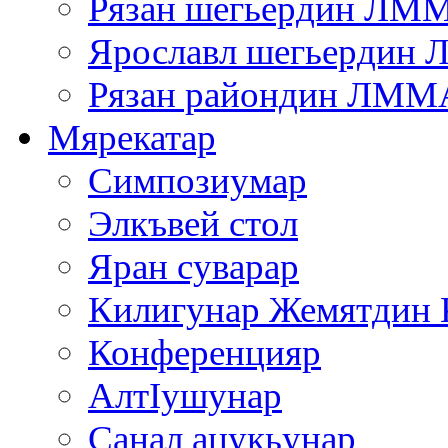
Рязан шегьердин ЛМ
Ярославл шегьердин
Рязан райондин ЛММ
Мярекатар
Симпозиумар
Элкъвей стол
Яран суварар
Килигунар Жемятдин 
Конференцияр
АлтIушунар
Санал ацукьунар