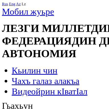
Rus
Eng
Az
Lz
Мобил жуьре
ЛЕЗГИ МИЛЛЕТД
ФЕДЕРАЦИЯДИН 
АВТОНОМИЯ
Кьилин чин
Чахъ галаз алакъа
Видеойрин кIватIал
Гьахьун