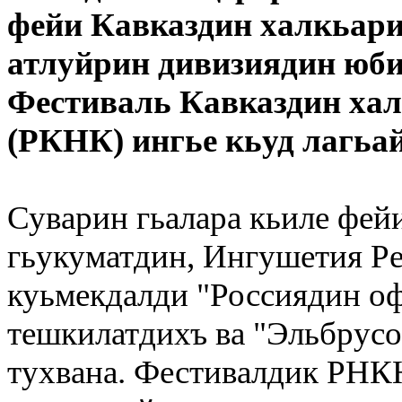
фейи Кавказдин халкьари
атлуйрин дивизиядин юби
Фестиваль Кавказдин хал
(РКНК) ингье кьуд лагьа
Суварин гьалара кьиле фей
гьукуматдин, Ингушетия Р
куьмекдалди "Россиядин о
тешкилатдихъ ва "Эльбрусо
тухвана. Фестивалдик РНКН