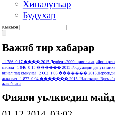
Хиналугъар
Будухар
Къекъюн
Важиб тир хабарар
1 786
0
17 ���� 2015
Дербент-2000: цивилизацийрин рек
месэла
1 846
0
15 ������ 2015
Госдумадин депутатдихъ
винел пад къачуна!
2 662
1
05 ������� 2015
Дербенди
аквазвач
1 877
0
04 ������� 2015
“Настоящее Время” г
жаваб гана
Фияви уьлкведин майд
01 12 2014, 03:02