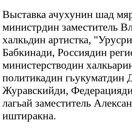
Выставка ачухунин шад мя
министрдин заместитель В
халкьдин артистка, "Уруср
Бабкинади, Россиядин реги
министерстводин халкьарин
политикадин гьукуматдин 
Журавскийди, Федерацияди
лагьай заместитель Алекса
иштиракна.