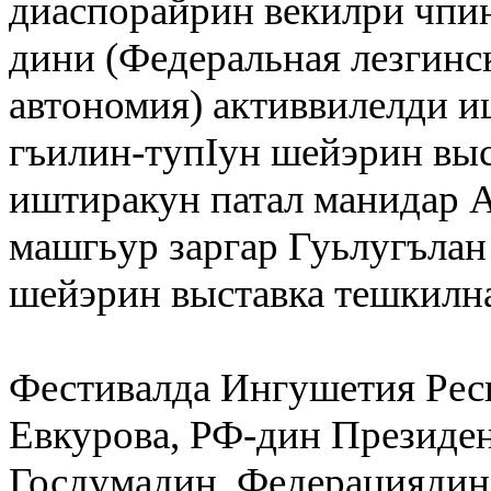
диаспорайрин векилри чпи
дини (Федеральная лезгинс
автономия) активвилелди и
гъилин-тупIун шейэрин выс
иштиракун патал манидар А
машгьур заргар Гуьлугъла
шейэрин выставка тешкилн
Фестивалда Ингушетия Рес
Евкурова, РФ-дин Президе
Госдумадин, Федерациядин