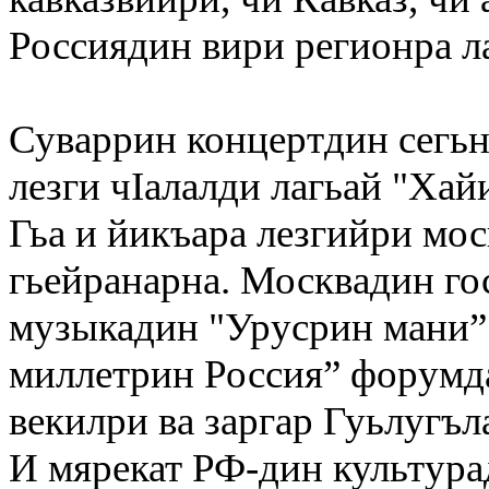
Россиядин вири регионра л
Суваррин концертдин сегь
лезги чIалалди лагьай "Хай
Гьа и йикъара лезгийри мос
гьейранарна. Москвадин г
музыкадин "Урусрин мани” 
миллетрин Россия” форумд
векилри ва заргар Гуьлугъ
И мярекат РФ-дин культур