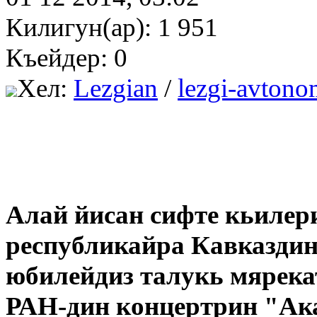
Килигун(ар): 1 951
Къейдер: 0
Хел:
Lezgian
/
lezgi-avtono
Алай йисан сифте кьиле
республикайра Кавказдин
юбилейдиз талукь мярека
РАН-дин концертрин "Ака