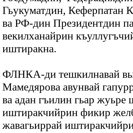
Гьукуматдин, Кеферпатан 
ва РФ-дин Президентдин па
векилханайрин къуллугъчи
иштиракна.
ФЛНКА-ди тешкилнавай выс
Мамедярова авунвай гапурр
ва адан гъилин гьар жуьре
иштиракчийрин фикир желб
жавагьиррай иштиракчийри