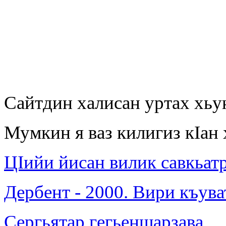
Сайтдин халисан уртах хьу
Мумкин я ваз килигиз кIан 
ЦIийи йисан вилик савкьат
Дербент - 2000. Вири къув
Сергьятар гегьеншарзава