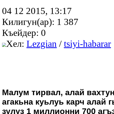
04 12 2015, 13:17
Килигун(ар): 1 387
Къейдер: 0
Хел:
Lezgian
/
tsiyi-habarar
Малум тирвал, алай вахту
агакьна куьлуь карч алай 
зулуз 1 миллионни 700 агъ