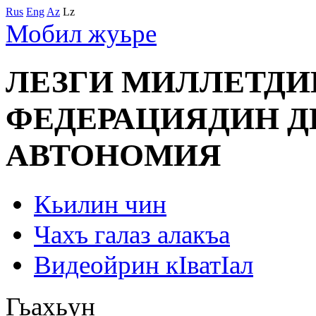
Rus
Eng
Az
Lz
Мобил жуьре
ЛЕЗГИ МИЛЛЕТД
ФЕДЕРАЦИЯДИН 
АВТОНОМИЯ
Кьилин чин
Чахъ галаз алакъа
Видеойрин кIватIал
Гьахьун