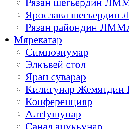
Рязан шегьердин ЛМ
Ярославл шегьердин
Рязан райондин ЛММ
Мярекатар
Симпозиумар
Элкъвей стол
Яран суварар
Килигунар Жемятдин 
Конференцияр
АлтIушунар
Санал ацукьунар