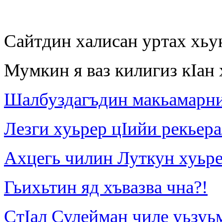
Сайтдин халисан уртах хьу
Мумкин я ваз килигиз кIан 
Шалбуздагъдин макьамарни
Лезги хуьрер цIийи рекьера
Ахцегь чилин Луткун хуьре
Гьихьтин яд хъвазва чна?!
СтIал Сулейман чиле уьзуь