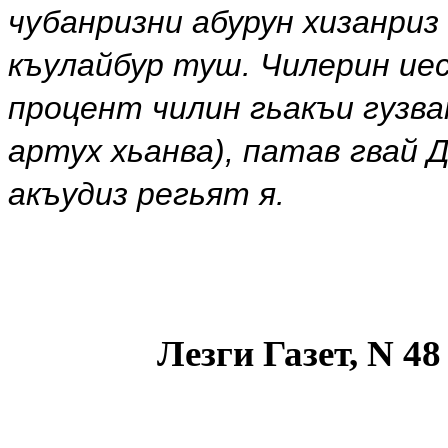
чубанризни абурун хизанри
къулайбур туш. Чилерин иес
процент чилин гьакъи гузва
артух хьанва), патав гвай 
акъудиз регьят я.
Лезги Газет, N 48