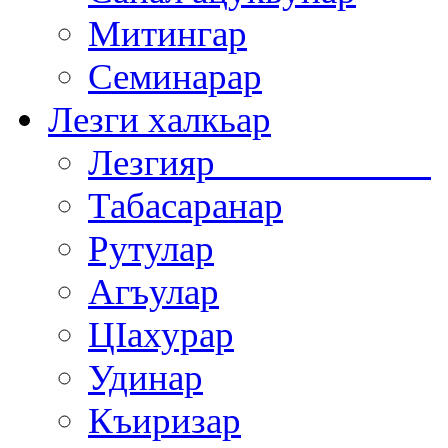
Митингар
Семинарар
Лезги халкьар
Лезгияр
Табасаранар
Рутулар
Агъулар
ЦIахурар
Удинар
Къиризар