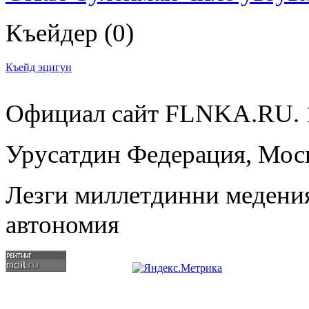
Къейдер
(0)
Къейд эцигун
Официал сайт FLNKA.RU. 1
Урусатдин Федерация, Моск
Лезги миллетдинни медени
автономия