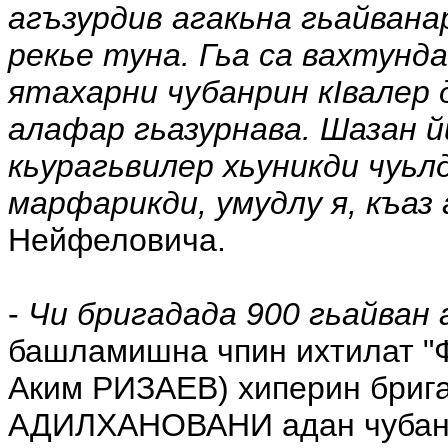
агъзурдив агакьна гьайван
рекье туна. Гьа са вахтунда
ятахарни чубанрин кIвалер 
алафар гьазурнава. Шазан й
кьурагьвилер хьуникди чуьлд
марфарикди, умудлу я, къаз
Нейфеловича.
-
Чи бригадада 900 гьайван 
башламишна чпин ихтилат "
Аким РИЗАЕВ) хиперин бриг
АДИЛХАНОВАНИ адан чубан