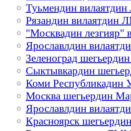
Туьмендин вилаятди
Рязандин вилаятдин
"Москвадин лезгияр"
Ярославлдин вилаят
Зеленоград шегьерд
Сыктывкардин шегь
Коми Республикадин 
Москва шегьердин Ма
Ярославлдин вилаятд
Красноярск шегьерд