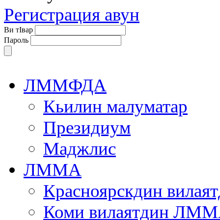
Регистрация авун
Ви тIвар
Пароль
ЛММФДА
Кьилин малуматар
Президиум
Маджлис
ЛММА
Красноярскдин вила
Коми вилаятдин ЛМ