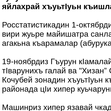
яйлахрай хъуьтIуьн къишл
Росстатистикадин 1-октябрд
вири жуьре майишатра санла
агакьна къарамалар (абурука
19-ноябрдиз Гъурун кIамала
тIварунихъ галай ва "Хизан”
Кочубей зонадин хъуьтIуьн 
районада цIи хипер куьчарун
Машинриз хипер язавай чка