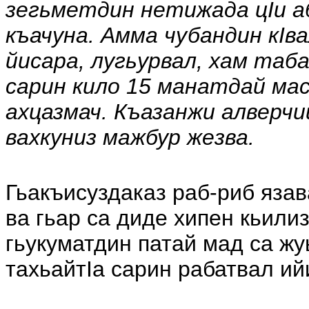
зегьметдин нетижада цIи аб
къачуна. Амма чубандин кIв
йисара, лугьурвал, хам таба
сарин кило 15 манатдай маса
ахцазмач. Къазанжи алверчи
вахкуниз мажбур жезва.
Гьакъисуздаказ раб-риб яза
ва гьар са диде хипен кьили
гьукуматдин патай мад са жу
тахьайтIа сарин рабатвал ийи