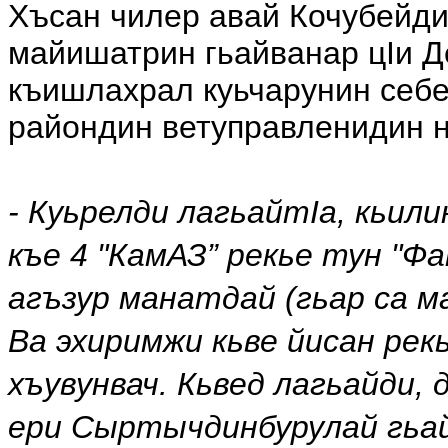
Хъсан чилер авай Кочубейди
майишатрин гьайванар цIи 
къишлахрал куьчарунин себеб
райондин ветуправленидин 
- Куьрелди лагьайтIа, кьили
къе 4 "КамАЗ” рекье тун "Фа
агъзур манатдай (гьар са м
Ва эхиримжи кьве йисан рек
хъувунвач. Кьвед лагьайди,
ери Сыртычдинбурулай гьай