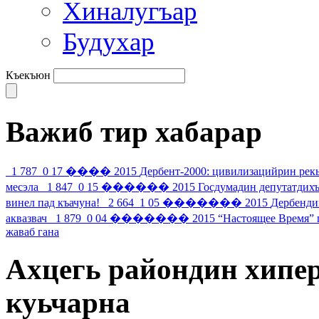
Хиналугъар
Будухар
Къекъюн
Важиб тир хабарар
1 787
0
17 ���� 2015
Дербент-2000: цивилизацийрин рек
месэла
1 847
0
15 ������ 2015
Госдумадин депутатдихъ
винел пад къачуна!
2 664
1
05 ������� 2015
Дербенди
аквазвач
1 879
0
04 ������� 2015
“Настоящее Время” г
жаваб гана
Ахцегь райондин хипе
куьчарна