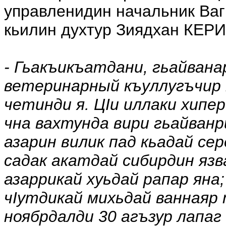
управленидин начальник В
кьилин духтур Зиядхан КЕР
- Гьакъикъатдани, гьайвана
ветеринарный къуллугъчир 
четинди я. ЦIи иллаки хипер
чна вахтунда вири гьайван
азарин вилик пад кьадай се
садак акатдай сибирдин язв
азаррикай хуьдай рапар яна;
чIутдикай михьдай ваннаяр 
ноябрдалди 30 агъзур лапаг